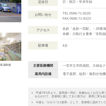
日・祝日・年末年始
定休日
TEL 0586-71-8220
お問い合せ
FAX 0586-71-8223
名鉄「名鉄一宮駅」・JR東
アクセス
本郷・川島行き乗車「市民病
駐車場
4台
局 調剤室
主要医療機関
一宮市立市民病院、大雄会ク
薬局内設備
電子薬歴、錠剤・散剤分包機
平成7年3月より、薬局員一同が、気兼ねなくお立ち寄
を心がけて、患者様に接してきた努力が、着実に実を結
今後も「かかりつけ薬局」として、患者様に認めてい