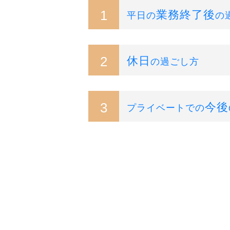
1
業務終了後
平日の
の
2
休日
の過ごし方
3
今後
プライベートでの