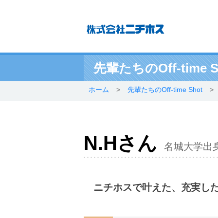
先輩たちのOff-time S
ホーム
>
先輩たちのOff-time Shot
>
N.Hさん
名城大学出身
ニチホスで叶えた、充実し